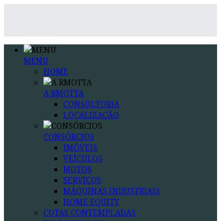
MENU
HOME
A RMOTTA
CONSULTORIA
LOCALIZAÇÃO
CONSÓRCIOS
IMÓVEIS
VEÍCULOS
MOTOS
SERVIÇOS
MÁQUINAS INDUSTRIAIS
HOME EQUITY
COTAS CONTEMPLADAS